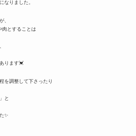
になりました。
が、
や肉とすることは
、
あります💓
程を調整して下さったり
」と
た✨