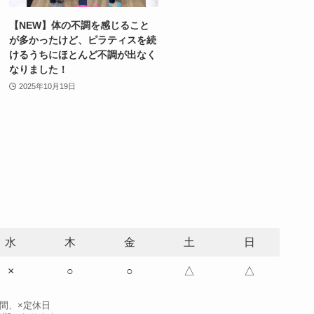
【NEW】体の不調を感じること
が多かったけど、ピラティスを続
けるうちにほとんど不調が出なく
なりました！
2025年10月19日
水
木
金
土
日
×
○
○
△
△
時間、×定休日