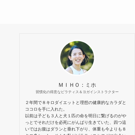
ＭＩＨＯ：ミホ
習慣化の得意なピラティス＆ヨガインストラクター
２年間で８キロダイエットと理想の健康的なカラダと
ココロを手に入れた。
以前は子ども３人と犬１匹の命を明日に繋げるのがや
っとでそれだけを必死にがんばり生きていた、四つ這
いではお腹はダランと垂れ下がり、体重も今よりも８